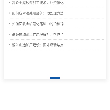
•
高岭土尾砂深加工技术，让资源化...
•
如何应对难处理金矿：预处理方法...
•
如何回收金矿氰化尾渣中的铅和锌...
•
高频振动筛工作原理解析，帮你了...
•
铜矿山选矿厂建设：国外经验与启...