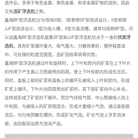
选作业，多用于有色金属、黑色金属、和非金属矿物的选别，因此
又有
选矿浮选机
之称。
鑫海BF型浮选机分为I型和II型，I型参照SF型改进设计，II型参照
JJF型改进设计，I型为吸入槽，II型为直流槽，通常均简称BF型。可
以说鑫海BF型浮选机是集SF型和JJF型浮选机优点于一身的
优质浮
选机
，具有矿浆循环量大、吸气量大，分散效果好、搅拌程度适
中、可处理的粒度范围宽，选矿回收率高等优势。
鑫海BF型浮选机通过叶轮旋转时，上下叶轮腔内的矿浆在上下叶片
的作用下产生离心力而被甩向四周，使上下叶轮腔内形成负压区。
同时，盖板上部的矿浆经盖板上的循环孔被吸入上叶轮腔内，形成
矿浆上循环。下叶片向四周甩出矿浆时，其下部矿浆向中心补充，
这样就形成了矿浆的下循环。而空气经吸气管、中心筒被吸入到上
叶轮腔，与被吸入的矿浆相混合，形成大量细小气泡，通过盖板稳
流后，均匀地弥散在槽内，形成矿化气泡。矿化气泡上浮至泡沫
层，由刮板刮出即为泡沫产品。