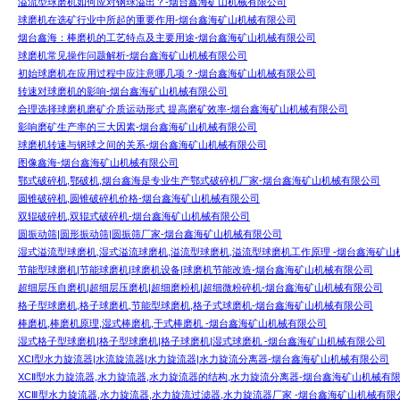
溢流型球磨机如何应对钢球溢出？-烟台鑫海矿山机械有限公司
球磨机在选矿行业中所起的重要作用-烟台鑫海矿山机械有限公司
烟台鑫海：棒磨机的工艺特点及主要用途-烟台鑫海矿山机械有限公司
球磨机常见操作问题解析-烟台鑫海矿山机械有限公司
初始球磨机在应用过程中应注意哪几项？-烟台鑫海矿山机械有限公司
转速对球磨机的影响-烟台鑫海矿山机械有限公司
合理选择球磨机磨矿介质运动形式 提高磨矿效率-烟台鑫海矿山机械有限公司
影响磨矿生产率的三大因素-烟台鑫海矿山机械有限公司
球磨机转速与钢球之间的关系-烟台鑫海矿山机械有限公司
图像鑫海-烟台鑫海矿山机械有限公司
鄂式破碎机,鄂破机,烟台鑫海是专业生产鄂式破碎机厂家-烟台鑫海矿山机械有限公司
圆锥破碎机,圆锥破碎机价格-烟台鑫海矿山机械有限公司
双辊破碎机,双辊式破碎机-烟台鑫海矿山机械有限公司
圆振动筛|圆形振动筛|圆振筛厂家-烟台鑫海矿山机械有限公司
湿式溢流型球磨机,湿式溢流球磨机,溢流型球磨机,溢流型球磨机工作原理 -烟台鑫海矿山
节能型球磨机|节能球磨机|球磨机设备|球磨机节能改造-烟台鑫海矿山机械有限公司
超细层压自磨机|超细层压磨机|超细磨粉机|超细微粉碎机-烟台鑫海矿山机械有限公司
格子型球磨机,格子球磨机,节能型球磨机,格子式球磨机-烟台鑫海矿山机械有限公司
棒磨机,棒磨机原理,湿式棒磨机,干式棒磨机 -烟台鑫海矿山机械有限公司
湿式格子型球磨机|格子型球磨机|格子球磨机|湿式球磨机 -烟台鑫海矿山机械有限公司
XCⅠ型水力旋流器|水流旋流器|水力旋流器|水力旋流分离器-烟台鑫海矿山机械有限公司
XCⅡ型水力旋流器,水力旋流器,水力旋流器的结构,水力旋流分离器-烟台鑫海矿山机械有
XCⅢ型水力旋流器,水力旋流器,水力旋流过滤器,水力旋流器厂家 -烟台鑫海矿山机械有限