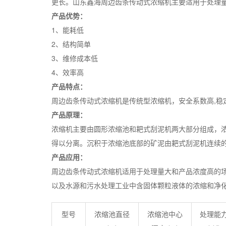
更长。山东鑫海周边齿条传动式浓缩机主要适用于处理
产品优势：
1、能耗低
2、结构简单
3、维修成本低
4、效率高
产品特点：
周边齿条传动式浓缩机是传统型浓缩机，安全系数高,稳
产品原理：
浓缩机主要由圆形浓缩池和耙式刮泥机两大部分组成，
得以分离。沉积于浓缩池底部的矿泥由耙式刮泥机连续
产品应用：
周边齿条传动式浓缩机适用于处理量大和产品浓度高的
以及水源和污水处理工业中含固体颗粒液体的浓缩和净
型号
浓缩池直径
浓缩池中心
处理能