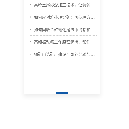
•
高岭土尾砂深加工技术，让资源化...
•
如何应对难处理金矿：预处理方法...
•
如何回收金矿氰化尾渣中的铅和锌...
•
高频振动筛工作原理解析，帮你了...
•
铜矿山选矿厂建设：国外经验与启...