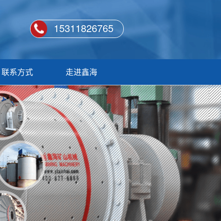
15311826765
联系方式
走进鑫海