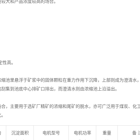
量较大和产品浓度较高的场合。
定性高。
浓缩池里悬浮于矿浆中的固体颗粒在重力作用下沉降，上部则成为澄清水
的刮集到池底中心排矿口排出，而澄清水则由浓缩池上沿溢出。
场合，主要用于选矿厂精矿的浓缩和尾矿的脱水，亦可广泛用于煤炭、化
化。
力
沉淀面积
电机型号
电机功率
重量
备 